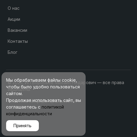
О нас
Акции
Вакансии
Контакты
Блог
Мы обрабатываем файлы cookie,
© 2025. ИП Воробьев Михаил Нодарович — все права
чтобы было удобно пользоваться
защищены
сайтом.
Продолжая использовать сайт, вы
Политика конфиденциальности
соглашаетесь с
политикой
конфиденциальности
Принять