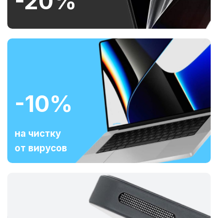
-20%
-10%
на чистку
от вирусов