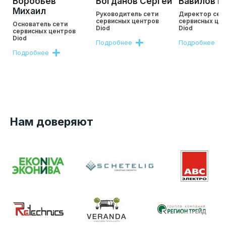
Воробьев
Богданов Сергей
Вавилов Р
Михаил
Руководитель сети
Директор сет
сервисных центров
сервисных це
Основатель сети
Diod
Diod
сервисных центров
Diod
Подробнее
Подробнее
Подробнее
Нам доверяют