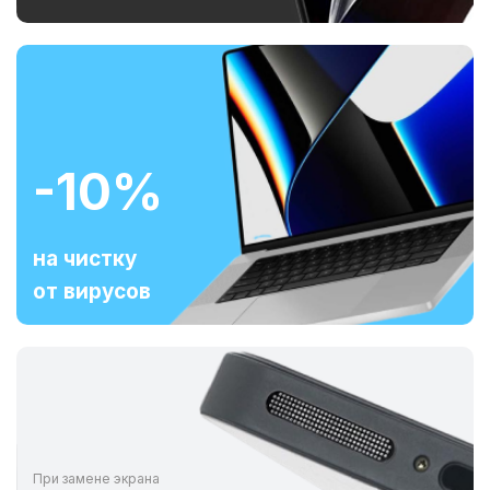
-10%
на чистку
от вирусов
При замене экрана