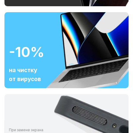
-10%
на чистку
от вирусов
При замене экрана