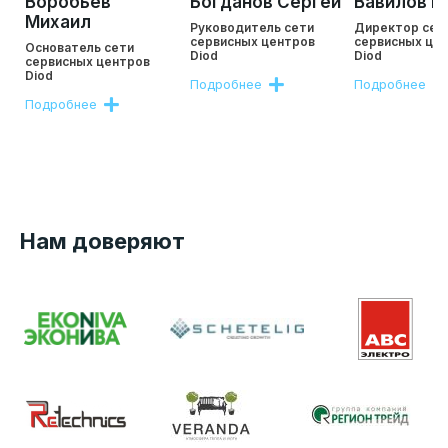
Воробьев
Богданов Сергей
Вавилов Р
Михаил
Руководитель сети
Директор сет
сервисных центров
сервисных це
Основатель сети
Diod
Diod
сервисных центров
Diod
Подробнее
Подробнее
Подробнее
Нам доверяют