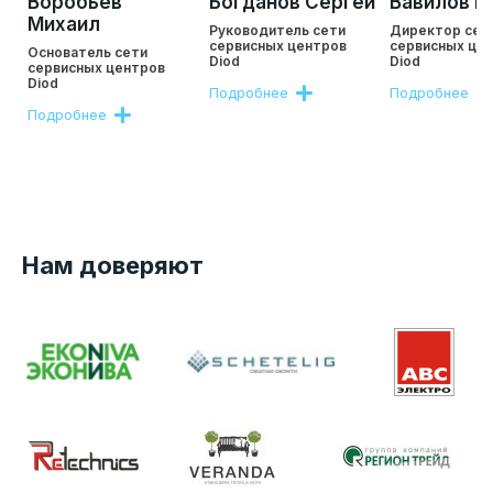
Воробьев
Богданов Сергей
Вавилов Р
Михаил
Руководитель сети
Директор сет
сервисных центров
сервисных це
Основатель сети
Diod
Diod
сервисных центров
Diod
Подробнее
Подробнее
Подробнее
Нам доверяют