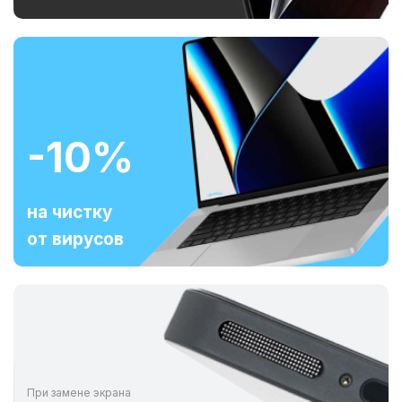
-10%
на чистку
от вирусов
При замене экрана