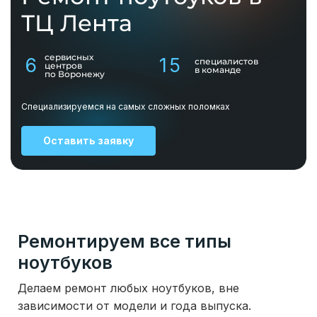
ТЦ Лента
сервисных
6
15
специалистов
центров
в команде
по Воронежу
Специализируемся на самых сложных поломках
Оставить заявку
Ремонтируем все типы
ноутбуков
Делаем ремонт любых ноутбуков, вне
зависимости от модели и года выпуска.