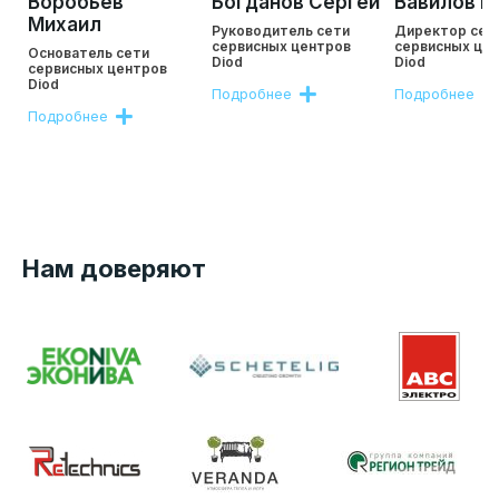
Воробьев
Богданов Сергей
Вавилов Р
Михаил
Руководитель сети
Директор сет
сервисных центров
сервисных це
Основатель сети
Diod
Diod
сервисных центров
Diod
Подробнее
Подробнее
Подробнее
Нам доверяют