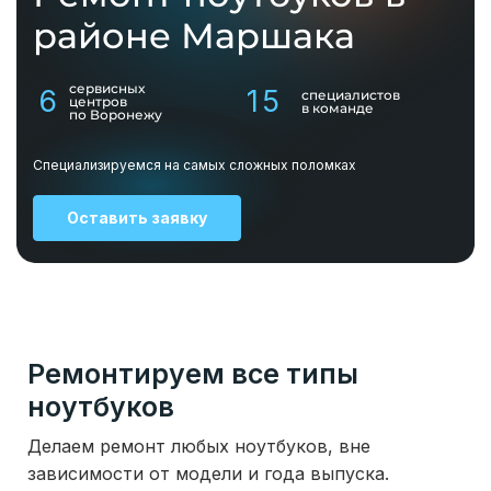
районе Маршака
сервисных
6
15
специалистов
центров
в команде
по Воронежу
Специализируемся на самых сложных поломках
Оставить заявку
Ремонтируем все типы
ноутбуков
Делаем ремонт любых ноутбуков, вне
зависимости от модели и года выпуска.