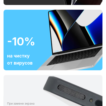
-10%
на чистку
от вирусов
При замене экрана