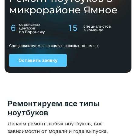
микрорайоне Ямное
сервисных
6
15
специалистов
центров
в команде
по Воронежу
Специализируемся на самых сложных поломках
Оставить заявку
Ремонтируем все типы
ноутбуков
Делаем ремонт любых ноутбуков, вне
зависимости от модели и года выпуска.