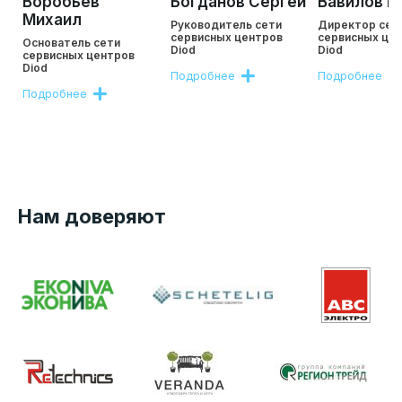
Воробьев
Богданов Сергей
Вавилов Р
Михаил
Руководитель сети
Директор сет
сервисных центров
сервисных це
Основатель сети
Diod
Diod
сервисных центров
Diod
Подробнее
Подробнее
Подробнее
Нам доверяют