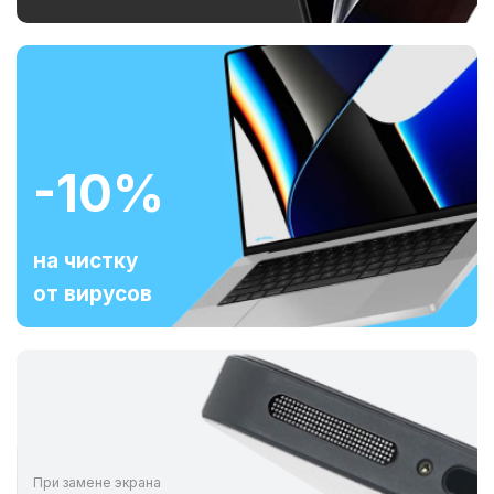
-10%
на чистку
от вирусов
При замене экрана