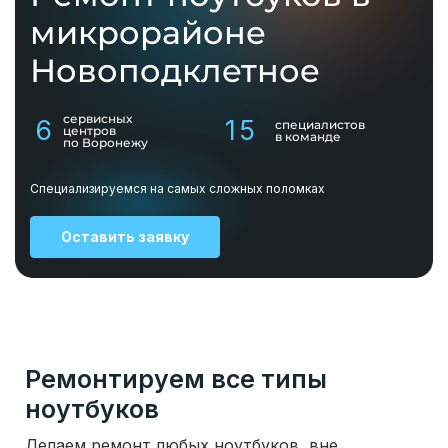
микрорайоне
Новоподклетное
сервисных
6
15
специалистов
центров
в команде
по Воронежу
Специализируемся на самых сложных поломках
Оставить заявку
Ремонтируем все типы
ноутбуков
Делаем ремонт любых ноутбуков, вне