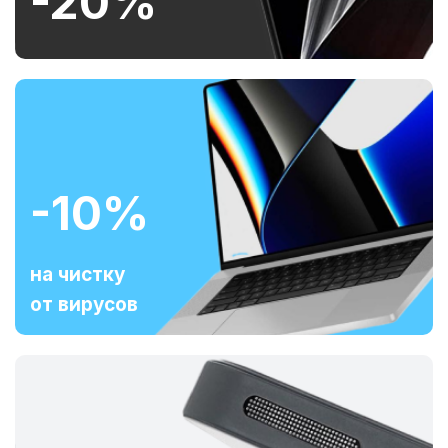
-20%
-10%
на чистку
от вирусов