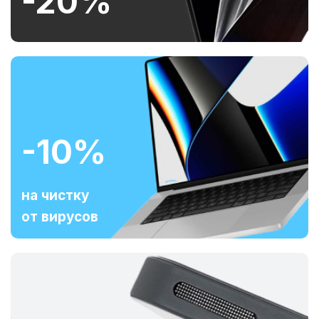
-20%
-10%
на чистку
от вирусов