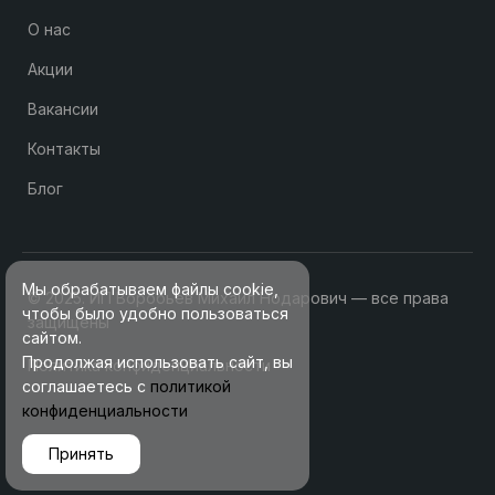
О нас
Акции
Вакансии
Контакты
Блог
Мы обрабатываем файлы cookie,
© 2025. ИП Воробьев Михаил Нодарович — все права
чтобы было удобно пользоваться
защищены
сайтом.
Продолжая использовать сайт, вы
Политика конфиденциальности
соглашаетесь с
политикой
конфиденциальности
Принять