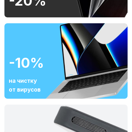
-20%
-10%
на чистку
от вирусов