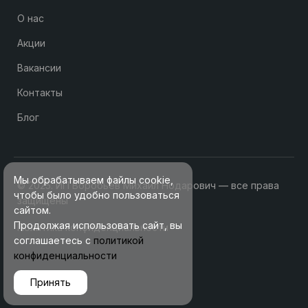
О нас
Акции
Вакансии
Контакты
Блог
Мы обрабатываем файлы cookie,
© 2025. ИП Воробьев Михаил Нодарович — все права
чтобы было удобно пользоваться
защищены
сайтом.
Продолжая использовать сайт, вы
Политика конфиденциальности
соглашаетесь с
политикой
конфиденциальности
Принять