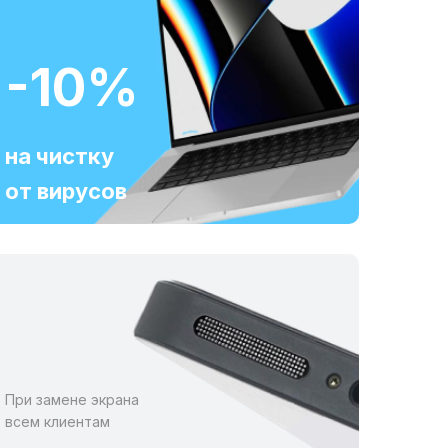
-10%
на чистку
от вирусов
При замене экрана
всем клиентам