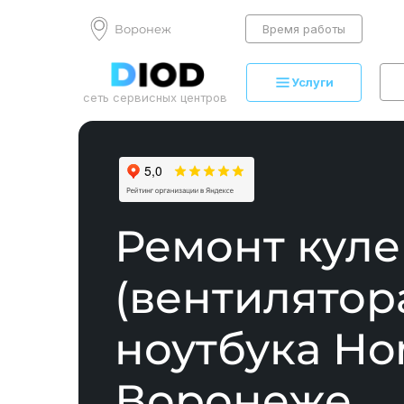
Воронеж
Время работы
Услуги
сеть сервисных центров
Ремонт куле
(вентилятор
ноутбука Ho
Воронеже