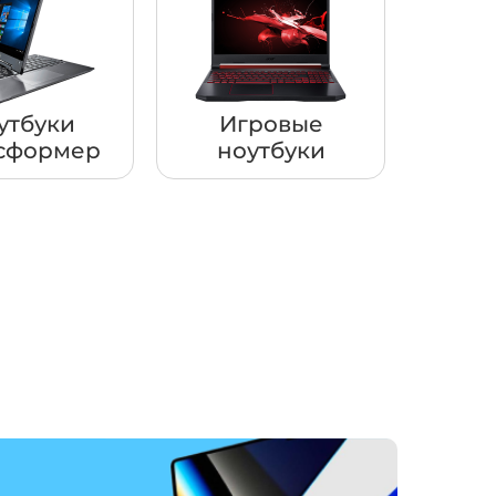
утбуки
Игровые
сформер
ноутбуки