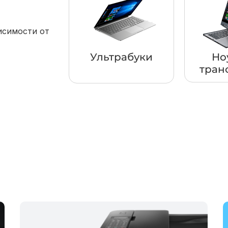
исимости от
Ультрабуки
Но
тран