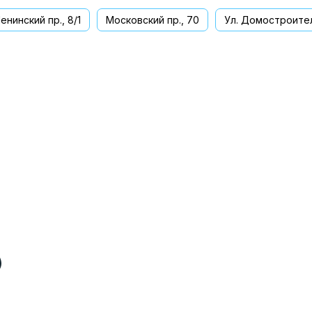
енинский пр., 8/1
Московский пр., 70
Ул. Домостроител
ва
)
)