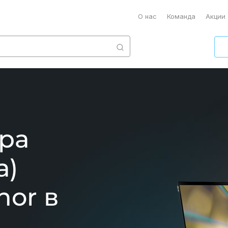
О нас
Команда
Акции
ра
а)
nor в