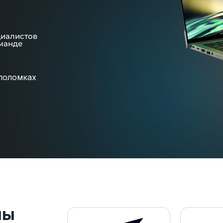
циалистов
манде
поломках
пы