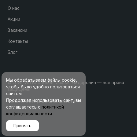
О нас
Акции
Вакансии
Контакты
Блог
Мы обрабатываем файлы cookie,
© 2025. ИП Воробьев Михаил Нодарович — все права
чтобы было удобно пользоваться
защищены
сайтом.
Продолжая использовать сайт, вы
Политика конфиденциальности
соглашаетесь с
политикой
конфиденциальности
Принять