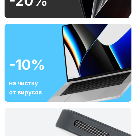
-20%
-10%
на чистку
от вирусов