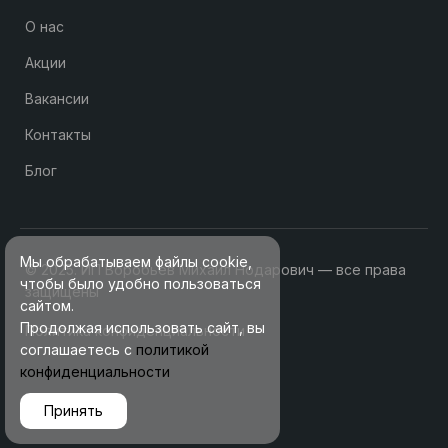
О нас
Акции
Вакансии
Контакты
Блог
Мы обрабатываем файлы cookie,
© 2025. ИП Воробьев Михаил Нодарович — все права
чтобы было удобно пользоваться
защищены
сайтом.
Продолжая использовать сайт, вы
Политика конфиденциальности
соглашаетесь с
политикой
конфиденциальности
Принять