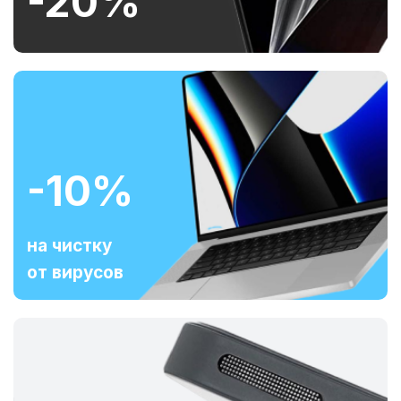
-20%
-10%
на чистку
от вирусов