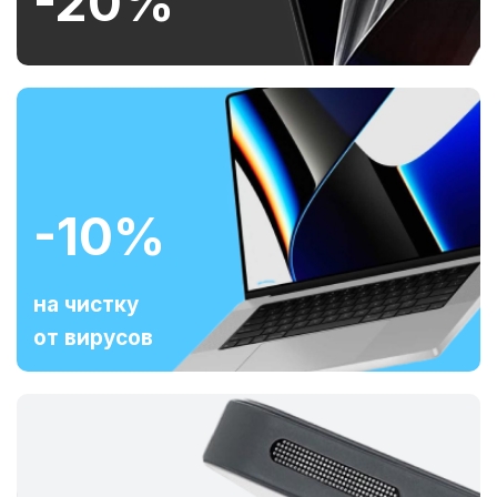
-20%
-10%
на чистку
от вирусов