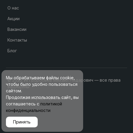
О нас
Акции
Вакансии
Контакты
Блог
Мы обрабатываем файлы cookie,
© 2025. ИП Воробьев Михаил Нодарович — все права
чтобы было удобно пользоваться
защищены
сайтом.
Продолжая использовать сайт, вы
Политика конфиденциальности
соглашаетесь с
политикой
конфиденциальности
Принять