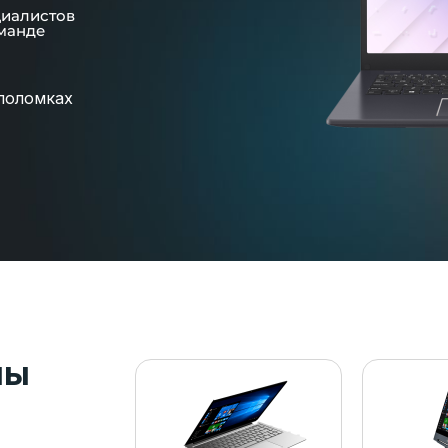
циалистов
манде
поломках
пы