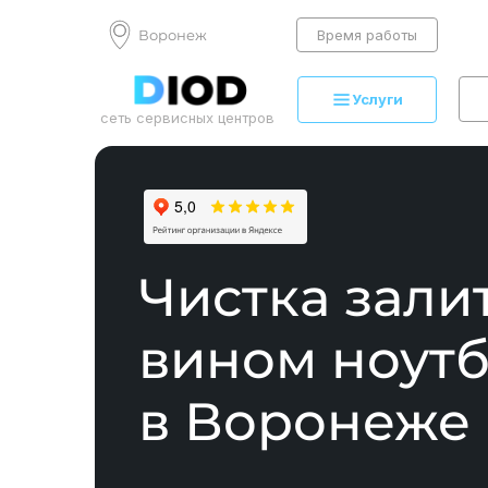
Воронеж
Время работы
Услуги
сеть сервисных центров
Чистка зали
вином ноутб
в Воронеже