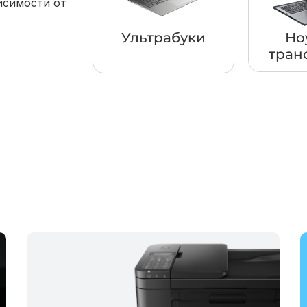
исимости от
Ультрабуки
Но
тран