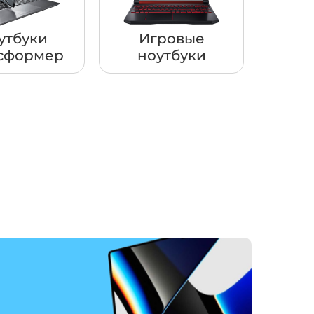
утбуки
Игровые
сформер
ноутбуки