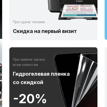
При сдаче техники
Скидка на первый визит
При замене экрана
всем клиентам
Гидрогелевая пленка
со скидкой
-20%