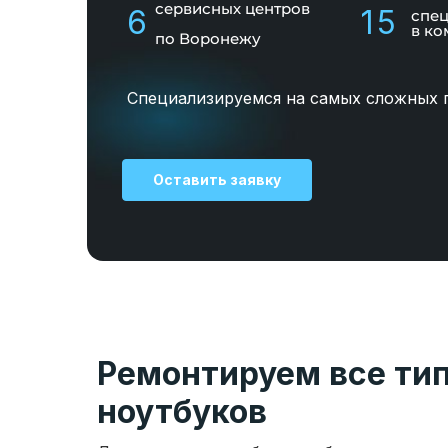
сервисных центров
6
15
спе
в ко
по Воронежу
Специализируемся на самых сложных 
Оставить заявку
Ремонтируем все ти
ноутбуков