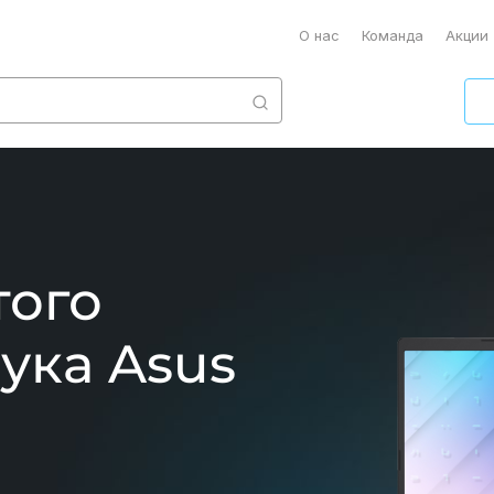
О нас
Команда
Акции
того
ука Asus