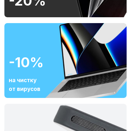
-20%
-10%
на чистку
от вирусов