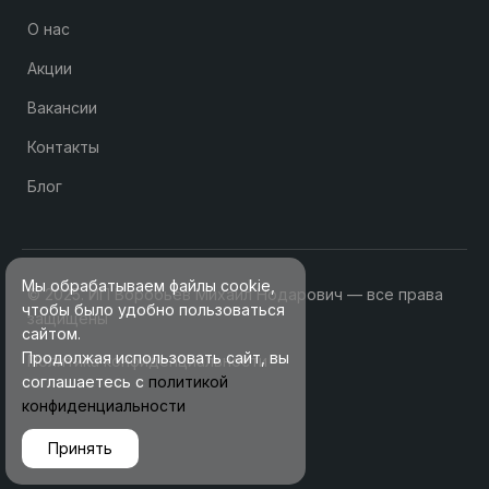
О нас
Акции
Вакансии
Контакты
Блог
Мы обрабатываем файлы cookie,
© 2025. ИП Воробьев Михаил Нодарович — все права
чтобы было удобно пользоваться
защищены
сайтом.
Продолжая использовать сайт, вы
Политика конфиденциальности
соглашаетесь с
политикой
конфиденциальности
Принять