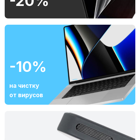
-20%
-10%
на чистку
от вирусов