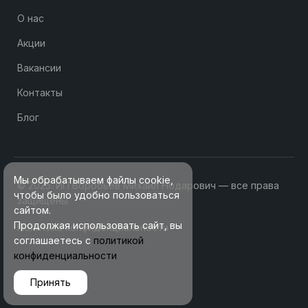
О нас
Акции
Вакансии
Контакты
Блог
Мы обрабатываем файлы cookie,
© 2025. ИП Воробьев Михаил Нодарович — все права
чтобы было удобно пользоваться
защищены
сайтом.
Продолжая использовать сайт, вы
Политика конфиденциальности
соглашаетесь с
политикой
конфиденциальности
Принять