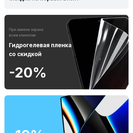
При замене экрана
всем клиентам
Гидрогелевая пленка
со скидкой
-20%