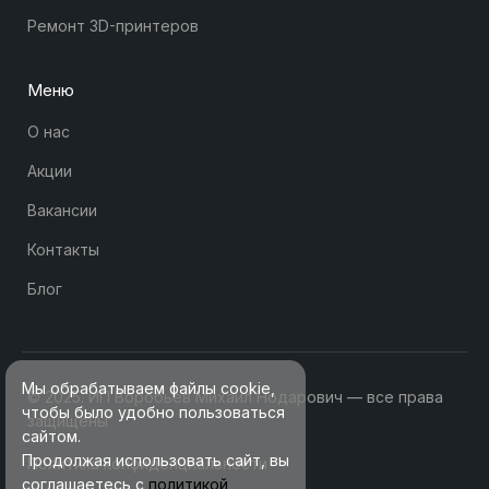
Ремонт 3D-принтеров
Меню
О нас
Акции
Вакансии
Контакты
Блог
Мы обрабатываем файлы cookie,
© 2025. ИП Воробьев Михаил Нодарович — все права
чтобы было удобно пользоваться
защищены
сайтом.
Продолжая использовать сайт, вы
Политика конфиденциальности
соглашаетесь с
политикой