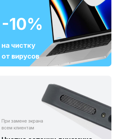
-10%
на чистку
от вирусов
При замене экрана
всем клиентам