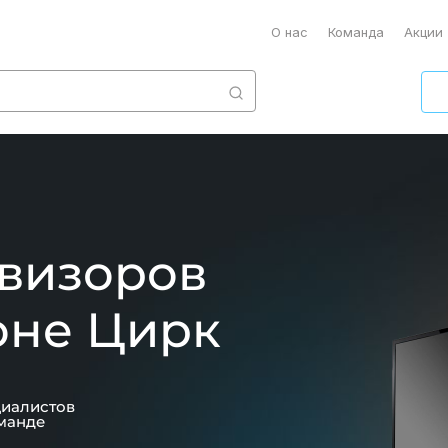
О нас
Команда
Акции
евизоров
оне Цирк
циалистов
манде