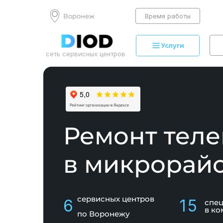
Воронеж
Время работы
Услуги
сеть сервисных центров
Ремонт тел
в микрорай
сервисных центров
6
15
спе
в ко
по Воронежу