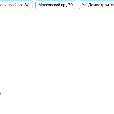
енинский пр., 8/1
Московский пр., 70
Ул. Домостроител
ва
)
)