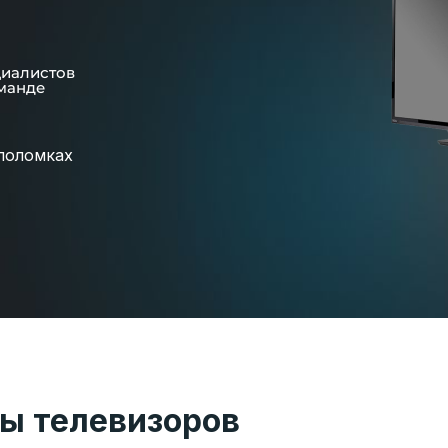
циалистов
манде
поломках
ы телевизоров