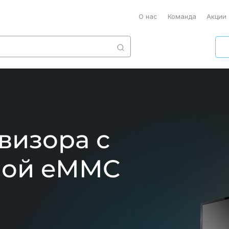
О нас
Команда
Акции
визора с
ной eMMC
й