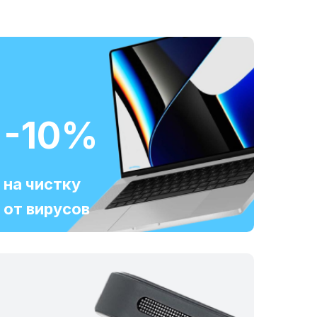
-10%
на чистку
от вирусов