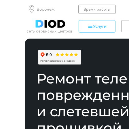
Воронеж
Время работы
Услуги
сеть сервисных центров
Ремонт теле
поврежден
и слетевше
прошивкой