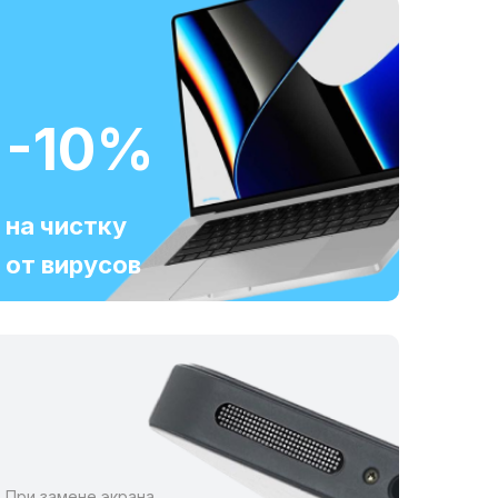
-10%
на чистку
от вирусов
При замене экрана