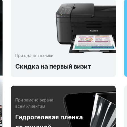
При сдаче техники
Скидка на первый визит
При замене экрана
всем клиентам
Гидрогелевая пленка