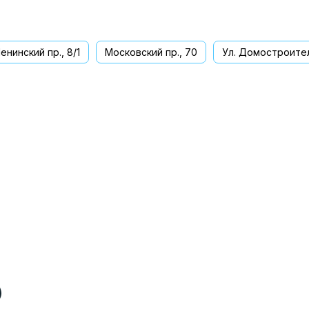
енинский пр., 8/1
Московский пр., 70
Ул. Домостроител
ва
)
)