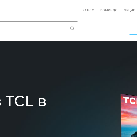
О нас
Команда
Акции
 TCL в