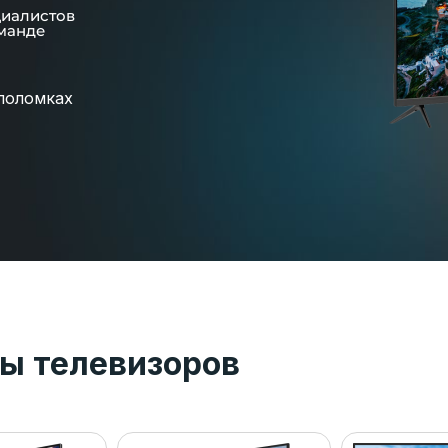
циалистов
манде
поломках
ы телевизоров