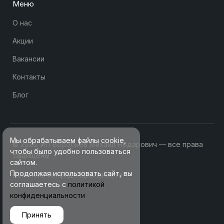
Меню
О нас
Акции
Вакансии
Контакты
Блог
Мы обрабатываем файлы cookie,
© 2025. ИП Воробьев Михаил Нодарович — все права
чтобы было удобно пользоваться
защищены
сайтом.
Продолжая использовать сайт, вы
Политика конфиденциальности
соглашаетесь с
политикой
конфиденциальности
Принять