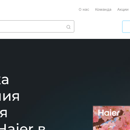
О нас
Команда
Акции
ка
ния
я
aier в