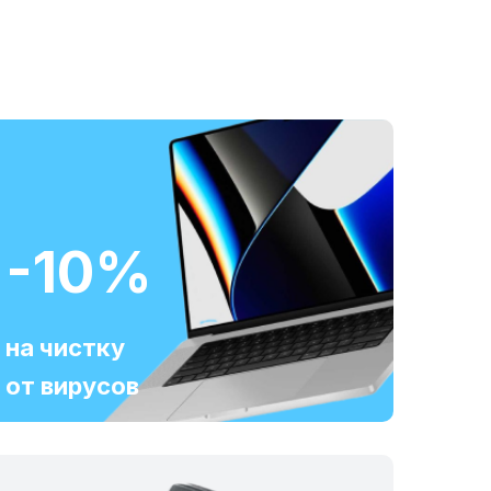
-10%
на чистку
от вирусов