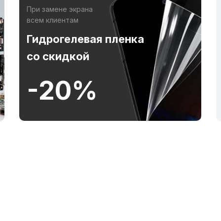
При замене экрана
всем клиентам
Гидрогелевая пленка
со скидкой
-20%