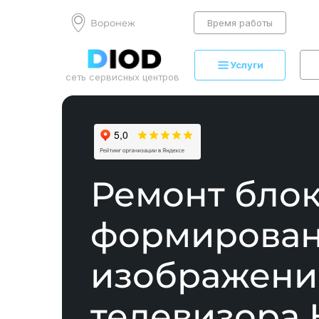
Воронеж
Время работы
Услуги
сеть сервисных центров
Ремонт бло
формирова
изображени
телевизора H