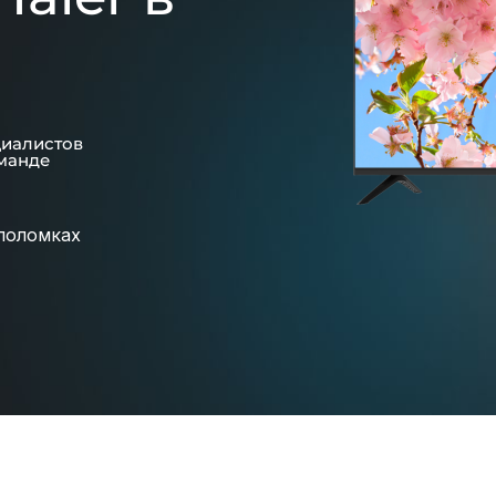
циалистов
манде
поломках