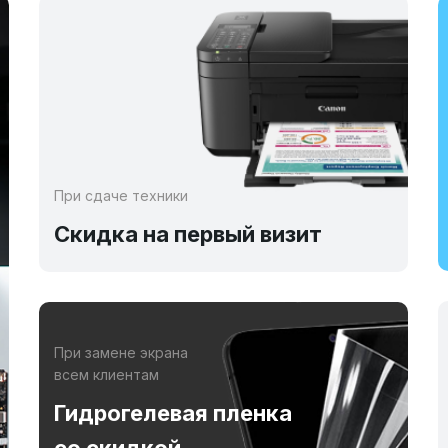
При сдаче техники
Скидка на первый визит
При замене экрана
всем клиентам
Гидрогелевая пленка