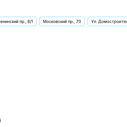
енинский пр., 8/1
Московский пр., 70
Ул. Домостроител
ва
)
)