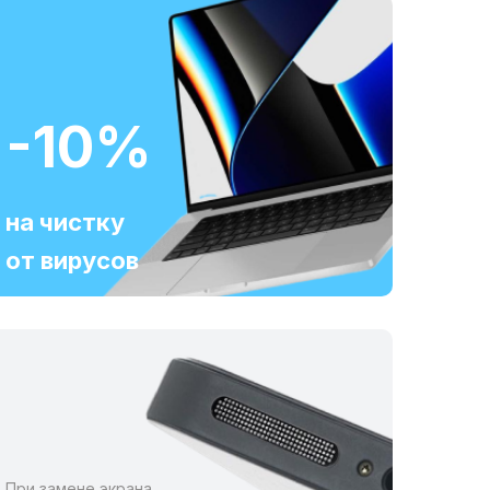
-10%
на чистку
от вирусов
При замене экрана