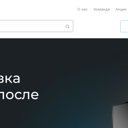
О нас
Команда
Акции
вка
после