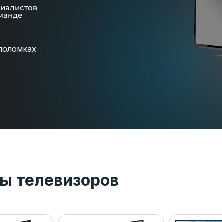
циалистов
манде
поломках
ы телевизоров