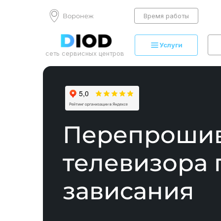
Воронеж
Время работы
Услуги
сеть сервисных центров
Перепроши
телевизора 
зависания