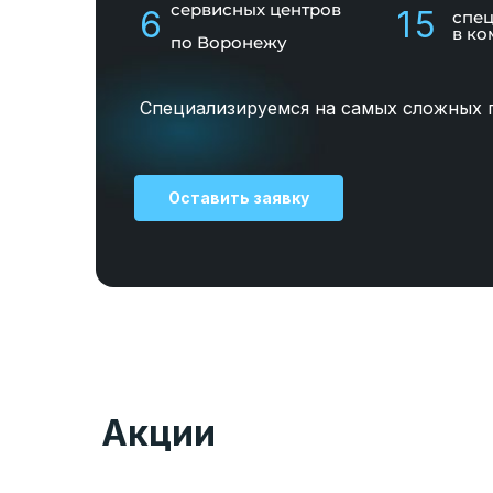
сервисных центров
6
15
спе
в ко
по Воронежу
Специализируемся на самых сложных 
Оставить заявку
Акции