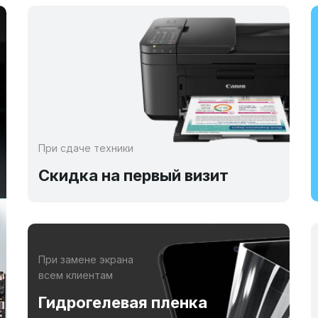
При сдаче техники
Скидка на первый визит
При замене экрана
всем клиентам
Гидрогелевая пленка