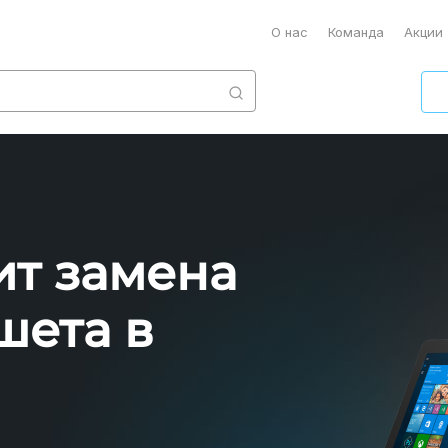
О нас
Команда
Акции
ит замена
шета в