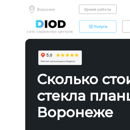
Воронеж
Время работы
Услуги
сеть сервисных центров
Сколько сто
стекла план
Воронеже