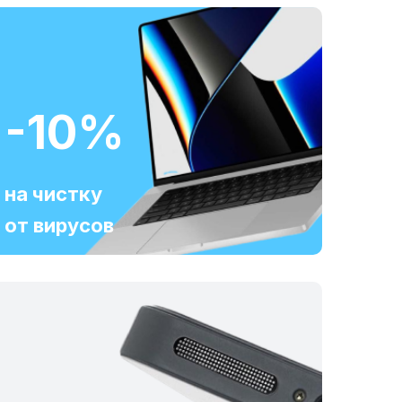
-10%
на чистку
от вирусов