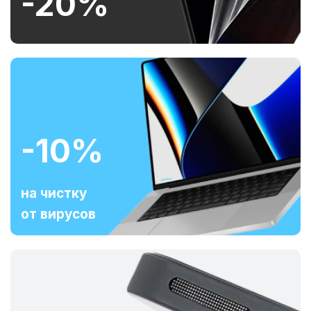
-20%
-10%
на чистку
от вирусов