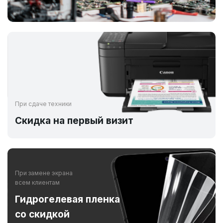
При сдаче техники
Скидка на первый визит
При замене экрана
всем клиентам
Гидрогелевая пленка
со скидкой