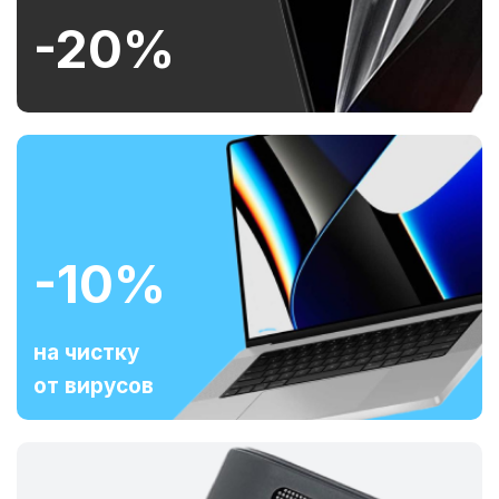
-20%
-10%
на чистку
от вирусов