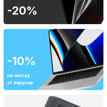
-20%
-10%
на чистку
от вирусов