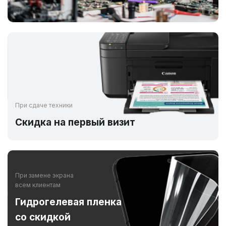
При сдаче техники
Скидка на первый визит
При замене экрана
всем клиентам
Гидрогелевая пленка
со скидкой