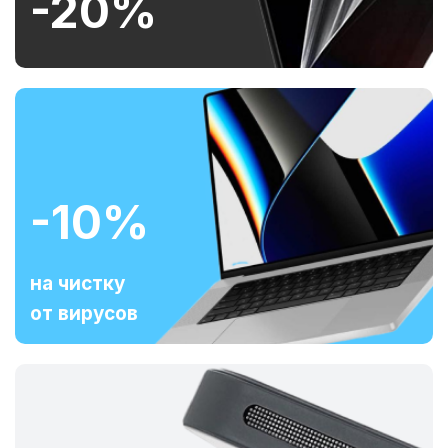
-20%
-10%
на чистку
от вирусов