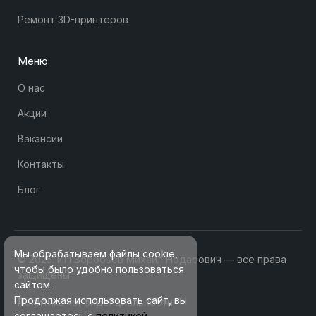
Ремонт 3D-принтеров
Меню
О нас
Акции
Вакансии
Контакты
Блог
Мы обрабатываем файлы cookie,
© 2025. ИП Воробьев Михаил Нодарович — все права
чтобы было удобно пользоваться
защищены
сайтом.
Продолжая использовать сайт, вы
Политика конфиденциальности
соглашаетесь с
политикой