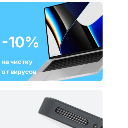
-10%
на чистку
от вирусов