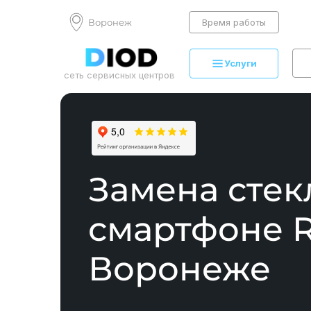
Воронеж
Время работы
Услуги
сеть сервисных центров
Замена стек
смартфоне R
Воронеже