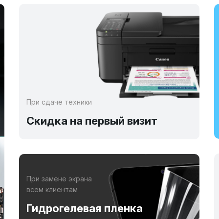
При сдаче техники
Скидка на первый визит
При замене экрана
всем клиентам
Гидрогелевая пленка