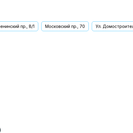
енинский пр., 8/1
Московский пр., 70
Ул. Домостроител
ва
)
)