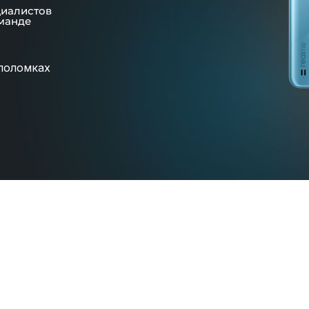
циалистов
манде
поломках