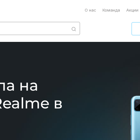
О нас
Команда
Акции
ла на
ealme в