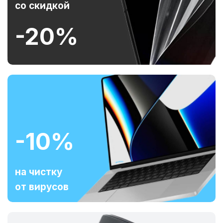
со скидкой
-20%
-10%
на чистку
от вирусов