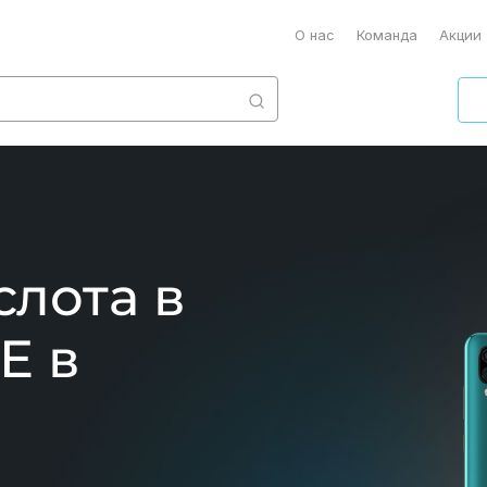
О нас
Команда
Акции
слота в
E в