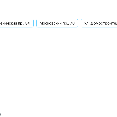
енинский пр., 8/1
Московский пр., 70
Ул. Домостроител
ва
)
)