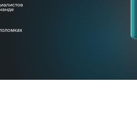
циалистов
манде
поломках