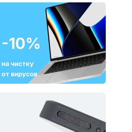
-10%
на чистку
от вирусов