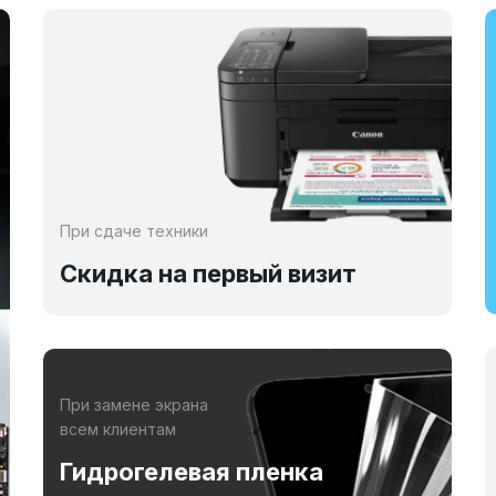
При сдаче техники
Скидка на первый визит
При замене экрана
всем клиентам
Гидрогелевая пленка