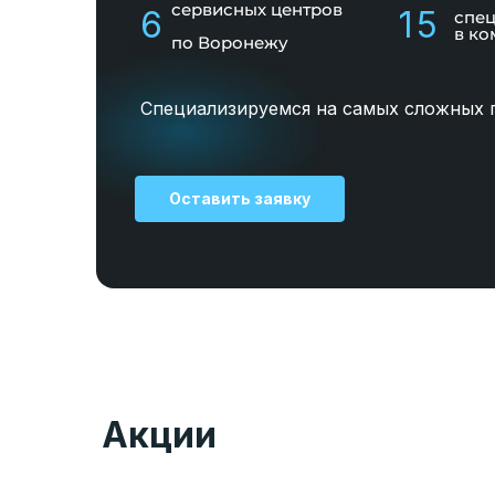
сервисных центров
6
15
спе
в ко
по Воронежу
Специализируемся на самых сложных 
Оставить заявку
Акции