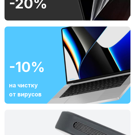
-20%
-10%
на чистку
от вирусов