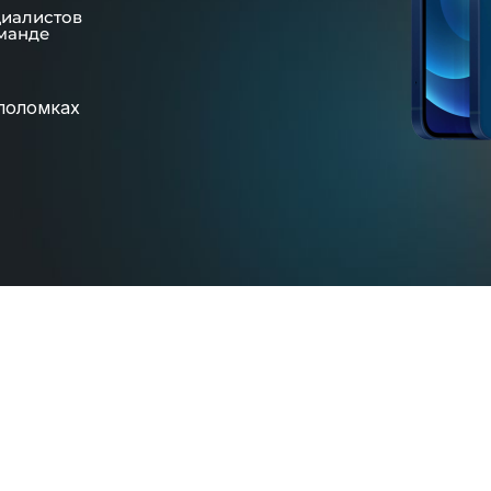
циалистов
манде
поломках