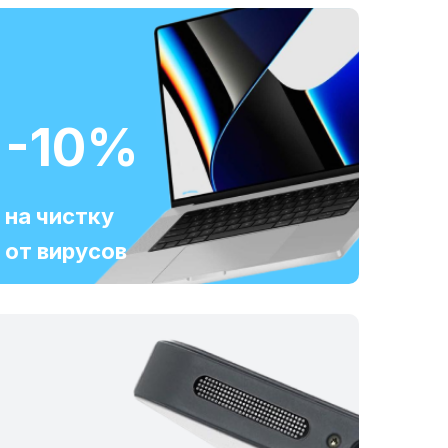
-10%
на чистку
от вирусов