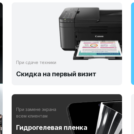
При сдаче техники
Скидка на первый визит
При замене экрана
всем клиентам
Гидрогелевая пленка