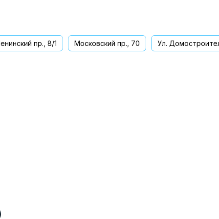
енинский пр., 8/1
Московский пр., 70
Ул. Домостроител
ва
)
)