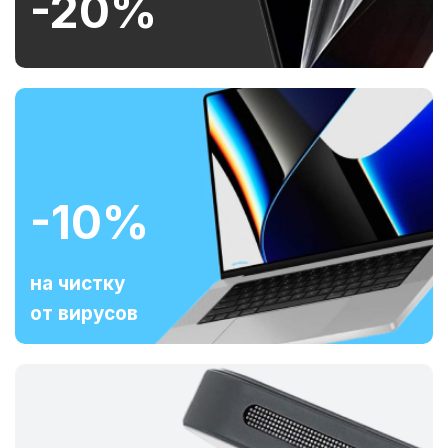
-20%
-10%
на чистку
от вирусов