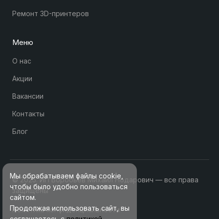
Ремонт 3D-принтеров
Меню
О нас
Акции
Вакансии
Контакты
Блог
Мы обрабатываем файлы cookie,
© 2025. ИП Воробьев Михаил Нодарович — все права
чтобы было удобно пользоваться
защищены
сайтом.
Продолжая использовать сайт, вы
Политика конфиденциальности
соглашаетесь с
политикой