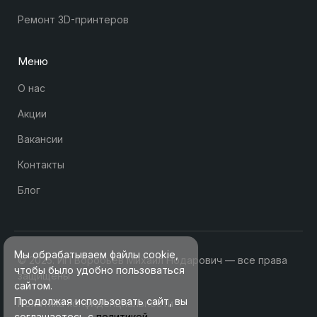
Ремонт 3D-принтеров
Меню
О нас
Акции
Вакансии
Контакты
Блог
Мы обрабатываем файлы cookie,
© 2025. ИП Воробьев Михаил Нодарович — все права
чтобы было удобно пользоваться
защищены
сайтом.
Продолжая использовать сайт, вы
Политика конфиденциальности
соглашаетесь с
политикой