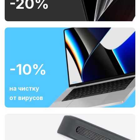
-20%
-10%
на чистку
от вирусов