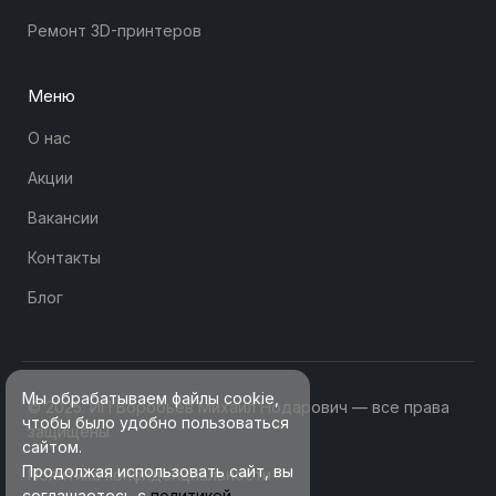
Ремонт 3D-принтеров
Меню
О нас
Акции
Вакансии
Контакты
Блог
Мы обрабатываем файлы cookie,
© 2025. ИП Воробьев Михаил Нодарович — все права
чтобы было удобно пользоваться
защищены
сайтом.
Продолжая использовать сайт, вы
Политика конфиденциальности
соглашаетесь с
политикой