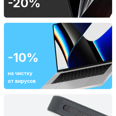
-20%
-10%
на чистку
от вирусов