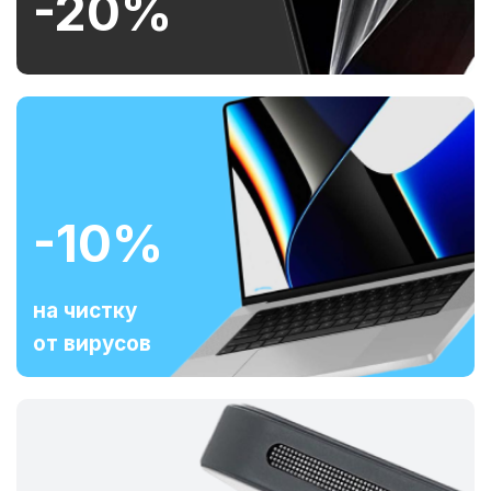
-20%
-10%
на чистку
от вирусов