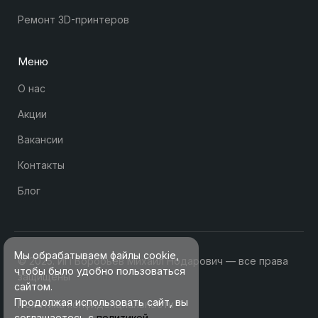
Ремонт 3D-принтеров
Меню
О нас
Акции
Вакансии
Контакты
Блог
Мы обрабатываем файлы cookie,
© 2025. ИП Воробьев Михаил Нодарович — все права
чтобы было удобно пользоваться
защищены
сайтом.
Продолжая использовать сайт, вы
Политика конфиденциальности
соглашаетесь с
политикой