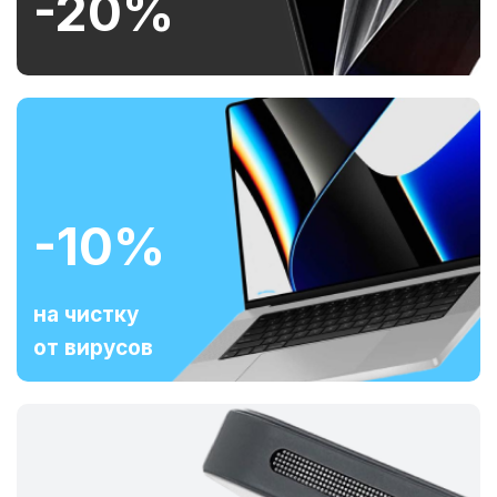
-20%
-10%
на чистку
от вирусов