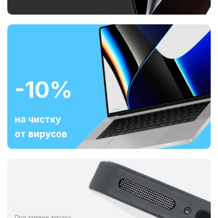
-10%
на чистку
от вирусов
При замене экрана