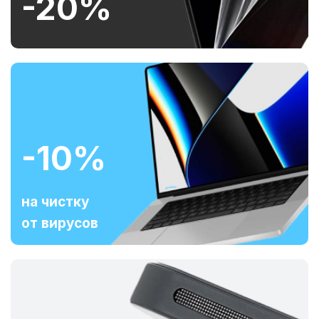
-20%
-10%
на чистку
от вирусов