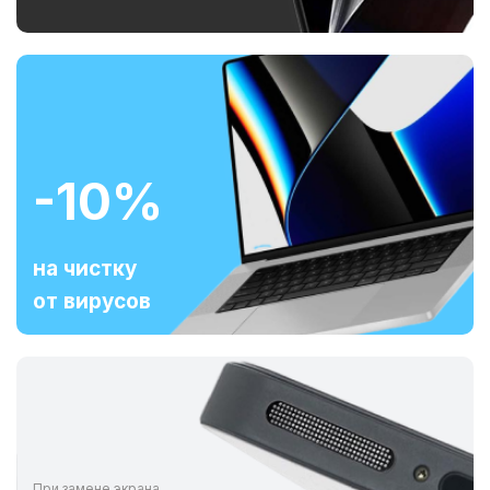
-10%
на чистку
от вирусов
При замене экрана