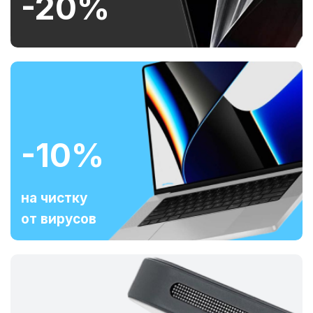
-20%
-10%
на чистку
от вирусов