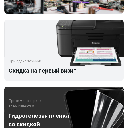
При сдаче техники
Скидка на первый визит
При замене экрана
всем клиентам
Гидрогелевая пленка
со скидкой