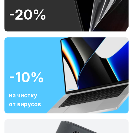
-20%
-10%
на чистку
от вирусов