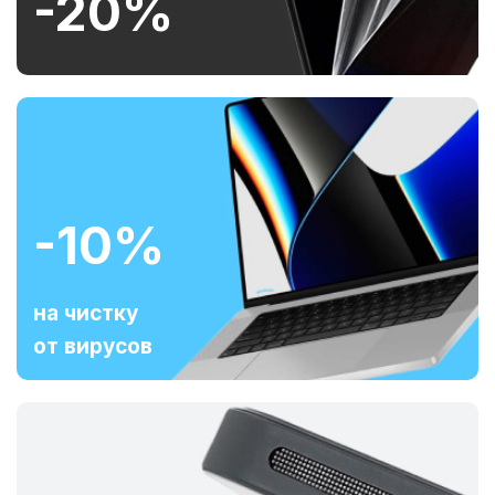
-20%
-10%
на чистку
от вирусов