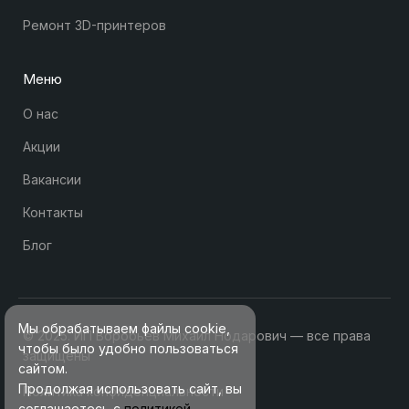
Ремонт 3D-принтеров
Меню
О нас
Акции
Вакансии
Контакты
Блог
Мы обрабатываем файлы cookie,
© 2025. ИП Воробьев Михаил Нодарович — все права
чтобы было удобно пользоваться
защищены
сайтом.
Продолжая использовать сайт, вы
Политика конфиденциальности
соглашаетесь с
политикой