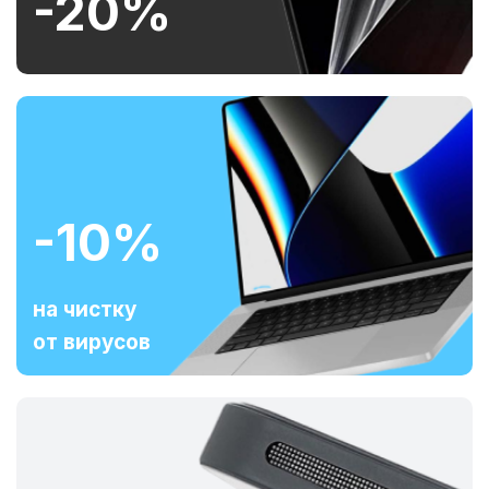
-20%
-10%
на чистку
от вирусов