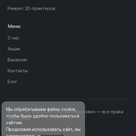
Ремонт 3D-принтеров
Меню
О нас
Акции
Вакансии
Контакты
Блог
Мы обрабатываем файлы cookie,
© 2025. ИП Воробьев Михаил Нодарович — все права
чтобы было удобно пользоваться
защищены
сайтом.
Продолжая использовать сайт, вы
Политика конфиденциальности
соглашаетесь с
политикой