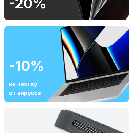
-20%
-10%
на чистку
от вирусов