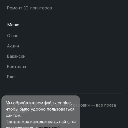
Ремонт 3D-принтеров
Меню
О нас
Акции
Вакансии
Контакты
Блог
Мы обрабатываем файлы cookie,
© 2025. ИП Воробьев Михаил Нодарович — все права
чтобы было удобно пользоваться
защищены
сайтом.
Продолжая использовать сайт, вы
Политика конфиденциальности
соглашаетесь с
политикой