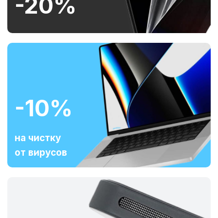
-20%
-10%
на чистку
от вирусов