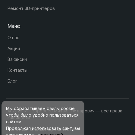
Ремонт 3D-принтеров
Меню
О нас
Акции
Вакансии
Контакты
Блог
Мы обрабатываем файлы cookie,
© 2025. ИП Воробьев Михаил Нодарович — все права
чтобы было удобно пользоваться
защищены
сайтом.
Продолжая использовать сайт, вы
Политика конфиденциальности
соглашаетесь с
политикой