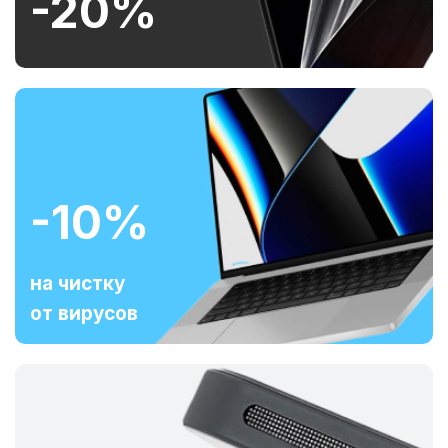
-20%
-10%
на чистку
от вирусов