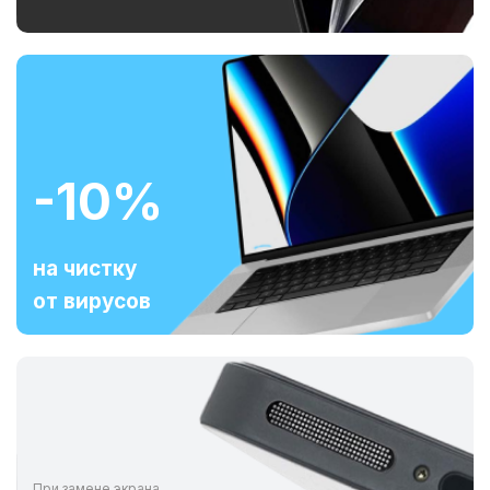
-10%
на чистку
от вирусов
При замене экрана