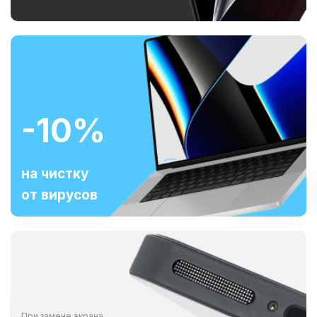
-10%
на чистку
от вирусов
При замене экрана